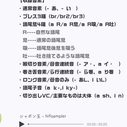
​【収録音素】
・通常音素（- あ、- い ）
・ブレス3種（br/br2/br3）
・語尾息4種（a R/a R息/a R吸/a R吐）
R----自然な語尾
息----通常の語尾息
吸----語尾息後息を吸う
吐----吐き捨てるような語尾息
・喉切り音素/母音連続音（- ア・、a イ・ ）
・巻き舌音素/ら行連続音（- ら巻、a り巻 ）
・ロング音素/母音のみ（- あL、i いL）
・語尾子音（a ｋ-,i ky-）
​・切り出しVC/主要なものは大体（a sh、i n）
シャボン玉 - hifisampler
00:00 / 00:20