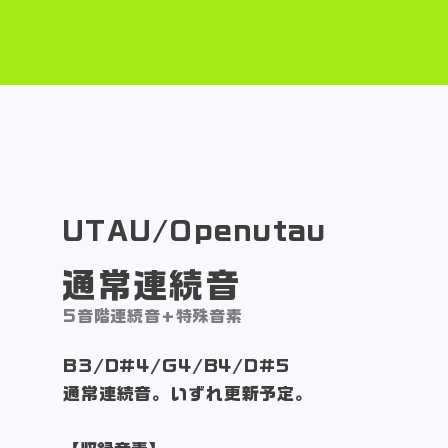
UTAU/Openutau
通常連続音
5音階連続音+特殊音素
B3/D#4/G4/B4/D#5
​通常連続音。いずれ
更新予定。