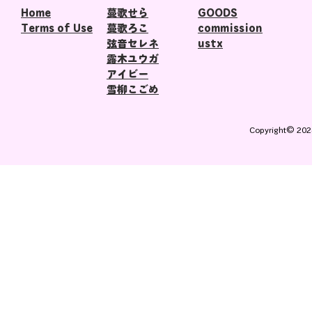
Home
蔓歌せら
​GOODS
Terms of Use
蔓歌ろこ
commission
弦音セレネ
​ustx
露木ユウガ
アイビー
​雪柳こごめ
Copyright© 202