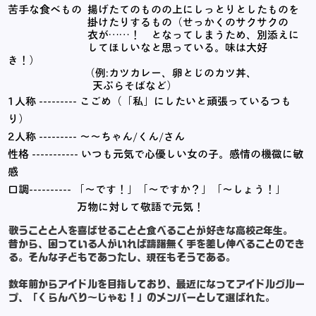
苦手な食べもの 揚げたてのものの上にしっとりとしたものを
掛
けたりするもの（せっかくのサクサクの
衣が……！ となってしまうため、別添えに
してほしいなと思っている。味は大好
き！）
（例:カツカレー、
卵とじのカツ丼、
天ぷらそばなど）
1人称 --------- こごめ（「私」にしたいと頑張っているつも
り）
2人称 --------- ～～ちゃん/くん/さん
​性格 ----------- いつも元気で心優しい女の子。感情の機微に敏
感
​口調---------- 「～です！」「～ですか？」「～しょう！」
万物に対して敬語で元気！
歌うことと人を喜ばせることと食べることが好きな高校2年生。
昔から、困っている人がいれば躊躇無く手を差し伸べることのでき
る。そんな子どもであったし、現在もそうである。
数年前からアイドルを目指しており、最近になってアイドルグルー
プ、「くらんべり～じゃむ！」のメンバーとして選ばれた。