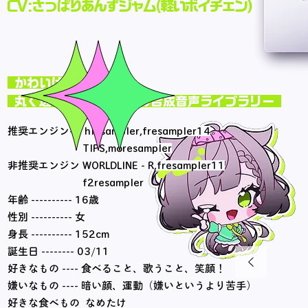
​CV:さっぱりあんずジャム(軽いボイチェン)
かわいげ全振り！
丸く透き通った少女声の合成音声ライブラリー
推奨エンジン--- hifisampler,fresampler14
TIPS,moresampler
非推奨エンジン WORLDLINE - R,
fresampler11
f2resampler
年齢 ---------- 16歳
性別 ---------- 女
身長 ---------- 152cm
誕生日 -------- 03/11
好きなもの ---- 食べること、歌うこと、
笑顔！
嫌いなもの ---- 暗い顔、運動（嫌いというより苦手）
好きな食べもの なめたけ