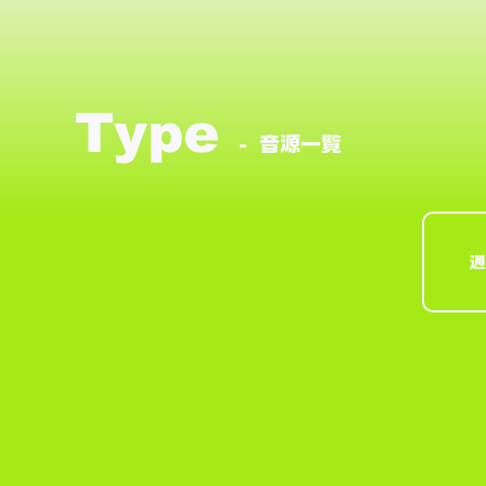
Type
- 音源一覧
通